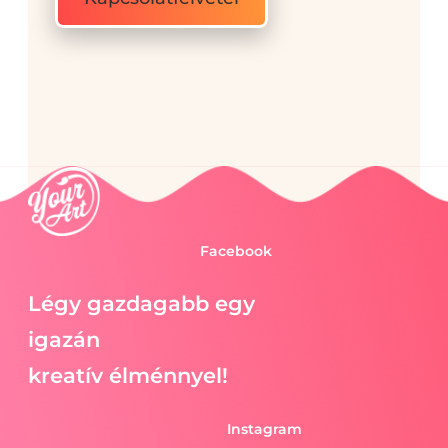
Facebook
Légy gazdagabb egy
igazán
kreatív élménnyel!
Instagram