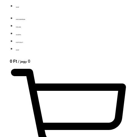
SHOP
KEDVEZMÉNYEK
RÓLUNK
GALÉRIA
KAPCSOLAT
SHOP
0
Ft
0